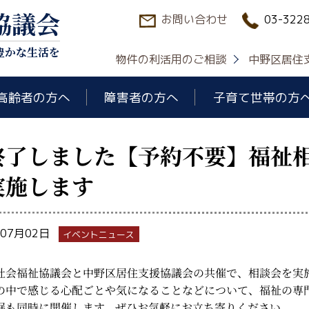
協議会
お問い合わせ
03-322
豊かな生活を
物件の利活用のご相談
中野区居住
高齢者の方へ
障害者の方へ
子育て世帯の方
終了しました【予約不要】福祉
実施します
年07月02日
イベントニュース
社会福祉協議会と中野区居住支援協議会の共催で、相談会を実
の中で感じる心配ごとや気になることなどについて、福祉の専
展も同時に開催します。ぜひお気軽にお立ち寄りください。