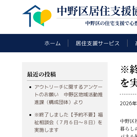
中野区居住支援
中野区の住宅支援で心
ホーム
居住支援サービス
※
最近の投稿
を
アウトリーチに関するアンケー
トのお願い 中野区地域活動推
進課（構成団体）より
2026
※終了しました【予約不要】福
中野区
祉相談会（７月６日～８日）を
暮らし
実施します
パネル