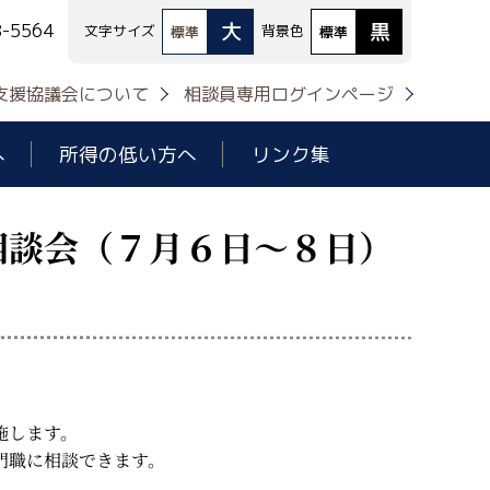
大
黒
8-5564
文字サイズ
背景色
標準
標準
支援協議会について
相談員専用ログインページ
へ
所得の低い方へ
リンク集
相談会（７月６日～８日）
施します。
門職に相談できます。