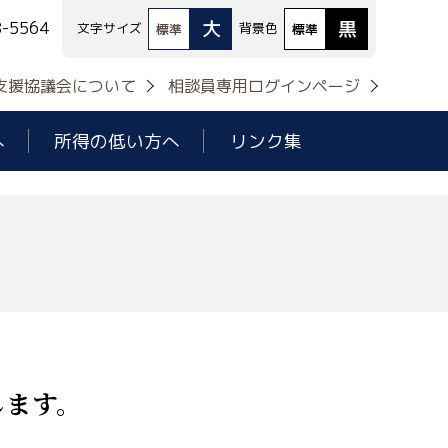
大
黒
8-5564
文字サイズ
背景色
標準
標準
支援協議会について
相談員専用ログインページ
へ
所得の低い方へ
リンク集
します。