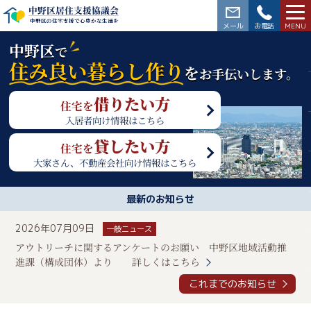
中野区居住支援協議会
中野区の住宅支援で心豊かな生活を
03-3228-5564
中野区
で
住み良い暮らし作り
を
お手伝いします。
借りたい方
住宅を
入居者向け情報はこちら
貸したい方
住宅を
大家さん、不動産会社向け情報はこちら
最新のお知らせ
2026年07月09日
一般ニュース
アウトリーチに関するアンケートのお願い 中野区地域活動推
進課（構成団体）より
詳しくはこちら
これまでのお知らせ