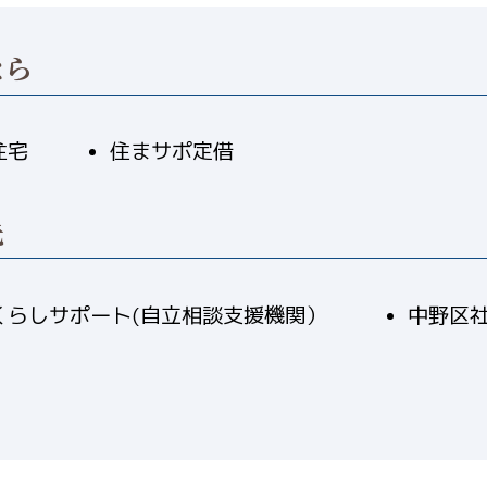
なら
住宅
住まサポ定借
先
くらしサポート(自立相談支援機関）
中野区