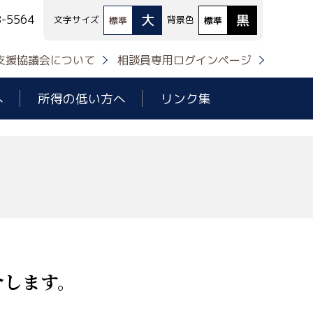
大
黒
8-5564
文字サイズ
背景色
標準
標準
支援協議会について
相談員専用ログインページ
へ
所得の低い方へ
リンク集
介します。