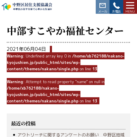
中野区居住支援協議会
中野区の住宅支援で心豊かな生活を
03-3228-5564
中部すこやか福祉センター
2021年06月04日
Warning
: Undefined array key 0 in
/home/xb762188/nakano-
kyojushien.jp/public_html/sites/wp-
content/themes/nakano/single.php
on line
13
Warning
: Attempt to read property "name" on null in
/home/xb762188/nakano-
kyojushien.jp/public_html/sites/wp-
content/themes/nakano/single.php
on line
13
最近の投稿
アウトリーチに関するアンケートのお願い 中野区地域