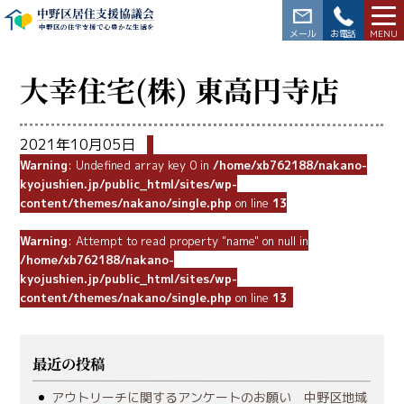
中野区居住支援協議会
中野区の住宅支援で心豊かな生活を
03-3228-5564
大幸住宅(株) 東高円寺店
2021年10月05日
Warning
: Undefined array key 0 in
/home/xb762188/nakano-
kyojushien.jp/public_html/sites/wp-
content/themes/nakano/single.php
on line
13
Warning
: Attempt to read property "name" on null in
/home/xb762188/nakano-
kyojushien.jp/public_html/sites/wp-
content/themes/nakano/single.php
on line
13
最近の投稿
アウトリーチに関するアンケートのお願い 中野区地域