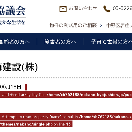
協議会
お問い合わせ
03-322
豊かな生活を
物件の利活用のご相談
中野区居住
高齢者の方へ
障害者の方へ
子育て世帯の方
建設(株)
年06月18日
: Undefined array key 0 in
/home/xb762188/nakano-kyojushien.jp/pub
: Attempt to read property "name" on null in
/home/xb762188/nakano-ky
/themes/nakano/single.php
on line
13