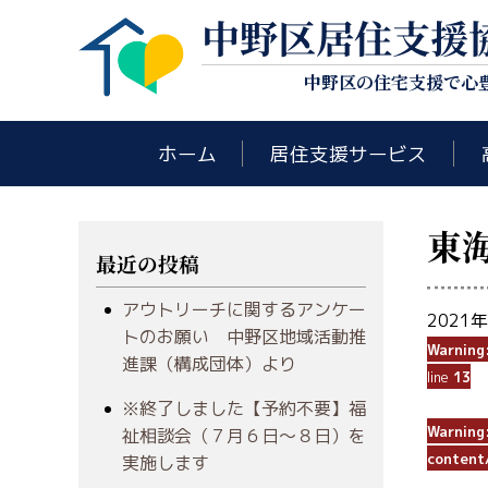
中野区居住支援
中野区の住宅支援で心
ホーム
居住支援サービス
東海
最近の投稿
アウトリーチに関するアンケー
2021
トのお願い 中野区地域活動推
Warning
進課（構成団体）より
line
13
※終了しました【予約不要】福
Warning
祉相談会（７月６日～８日）を
content
実施します