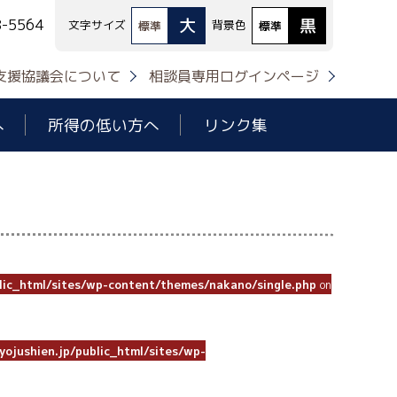
大
黒
8-5564
文字サイズ
背景色
標準
標準
支援協議会について
相談員専用ログインページ
へ
所得の低い方へ
リンク集
lic_html/sites/wp-content/themes/nakano/single.php
on
ojushien.jp/public_html/sites/wp-