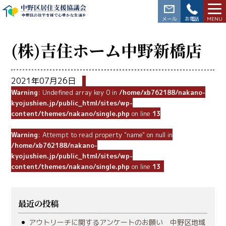
中野区居住支援協議会
中野区の住宅支援で心豊かな生活を
03-3228-5564
(株)吉住ホーム中野新橋店
2021年07月26日
Warning
: Undefined array key 0 in
/home/xb762188/nakano-
kyojushien.jp/public_html/sites/wp-
content/themes/nakano/single.php
on line
13
Warning
: Attempt to read property "name" on null in
/home/xb762188/nakano-
kyojushien.jp/public_html/sites/wp-
content/themes/nakano/single.php
on line
13
最近の投稿
アウトリーチに関するアンケートのお願い 中野区地域