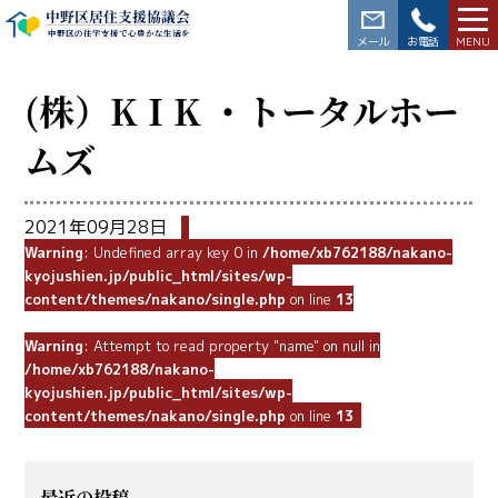
中野区居住支援協議会
中野区の住宅支援で心豊かな生活を
03-3228-5564
(株）KＩK ・トータルホー
ムズ
2021年09月28日
Warning
: Undefined array key 0 in
/home/xb762188/nakano-
kyojushien.jp/public_html/sites/wp-
content/themes/nakano/single.php
on line
13
Warning
: Attempt to read property "name" on null in
/home/xb762188/nakano-
kyojushien.jp/public_html/sites/wp-
content/themes/nakano/single.php
on line
13
最近の投稿