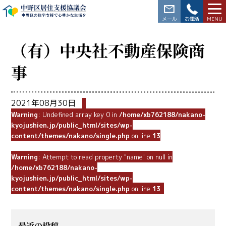
中野区居住支援協議会
中野区の住宅支援で心豊かな生活を
03-3228-5564
（有）中央社不動産保険商
事
2021年08月30日
Warning
: Undefined array key 0 in
/home/xb762188/nakano-
kyojushien.jp/public_html/sites/wp-
content/themes/nakano/single.php
on line
13
Warning
: Attempt to read property "name" on null in
/home/xb762188/nakano-
kyojushien.jp/public_html/sites/wp-
content/themes/nakano/single.php
on line
13
最近の投稿