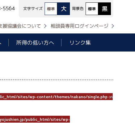
大
黒
8-5564
文字サイズ
背景色
標準
標準
支援協議会について
相談員専用ログインページ
へ
所得の低い方へ
リンク集
lic_html/sites/wp-content/themes/nakano/single.php
on
ojushien.jp/public_html/sites/wp-