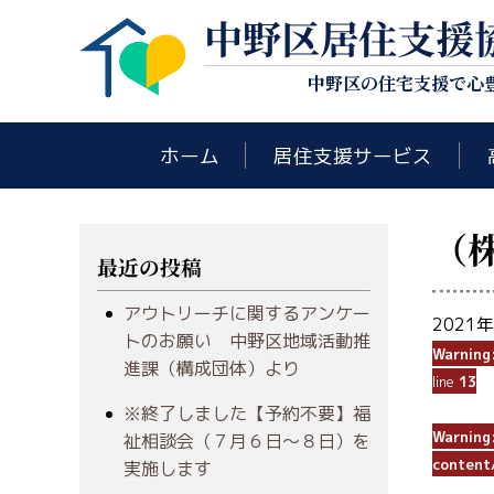
中野区居住支援
中野区の住宅支援で心
ホーム
居住支援サービス
（
最近の投稿
アウトリーチに関するアンケー
2021
トのお願い 中野区地域活動推
Warning
進課（構成団体）より
line
13
※終了しました【予約不要】福
Warning
祉相談会（７月６日～８日）を
content
実施します