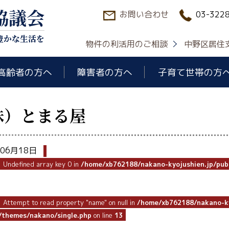
協議会
お問い合わせ
03-322
豊かな生活を
物件の利活用のご相談
中野区居住
高齢者の方へ
障害者の方へ
子育て世帯の方
株）とまる屋
年06月18日
: Undefined array key 0 in
/home/xb762188/nakano-kyojushien.jp/pub
: Attempt to read property "name" on null in
/home/xb762188/nakano-ky
/themes/nakano/single.php
on line
13