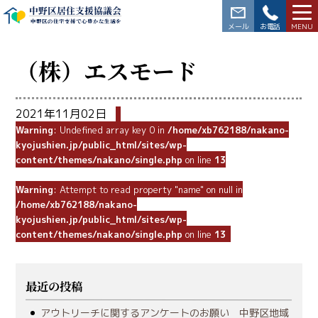
中野区居住支援協議会
中野区の住宅支援で心豊かな生活を
03-3228-5564
（株）エスモード
2021年11月02日
Warning
: Undefined array key 0 in
/home/xb762188/nakano-
kyojushien.jp/public_html/sites/wp-
content/themes/nakano/single.php
on line
13
Warning
: Attempt to read property "name" on null in
/home/xb762188/nakano-
kyojushien.jp/public_html/sites/wp-
content/themes/nakano/single.php
on line
13
最近の投稿
アウトリーチに関するアンケートのお願い 中野区地域