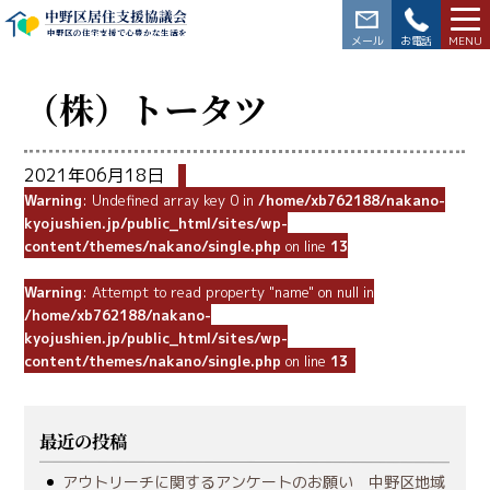
中野区居住支援協議会
中野区の住宅支援で心豊かな生活を
03-3228-5564
（株）トータツ
2021年06月18日
Warning
: Undefined array key 0 in
/home/xb762188/nakano-
kyojushien.jp/public_html/sites/wp-
content/themes/nakano/single.php
on line
13
Warning
: Attempt to read property "name" on null in
/home/xb762188/nakano-
kyojushien.jp/public_html/sites/wp-
content/themes/nakano/single.php
on line
13
最近の投稿
アウトリーチに関するアンケートのお願い 中野区地域