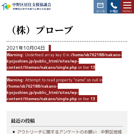
中野区居住支援協議会
中野区の住宅支援で心豊かな生活を
03-3228-5564
（株）プローブ
2021年10月04日
Warning
: Undefined array key 0 in
/home/xb762188/nakano-
kyojushien.jp/public_html/sites/wp-
content/themes/nakano/single.php
on line
13
Warning
: Attempt to read property "name" on null in
/home/xb762188/nakano-
kyojushien.jp/public_html/sites/wp-
content/themes/nakano/single.php
on line
13
最近の投稿
アウトリーチに関するアンケートのお願い 中野区地域