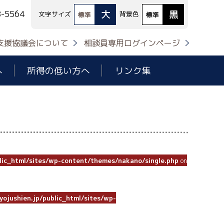
大
黒
8-5564
文字サイズ
背景色
標準
標準
支援協議会について
相談員専用ログインページ
へ
所得の低い方へ
リンク集
lic_html/sites/wp-content/themes/nakano/single.php
on
ojushien.jp/public_html/sites/wp-