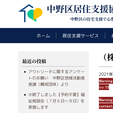
中野区居住支援
中野区の住宅支援で心
ホーム
居住支援サービス
（株
最近の投稿
アウトリーチに関するアンケー
2021
トのお願い 中野区地域活動推
Warning
進課（構成団体）より
line
13
※終了しました【予約不要】福
Warning
祉相談会（７月６日～８日）を
content
実施します